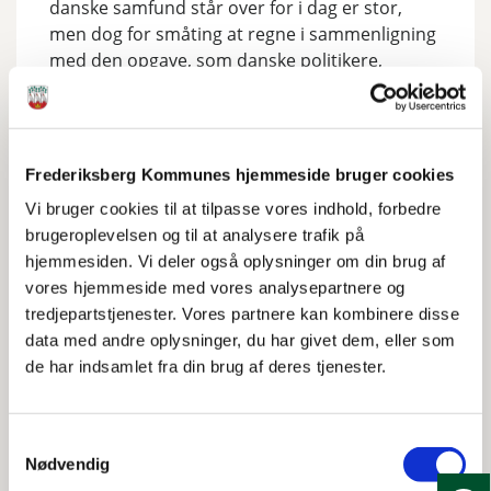
danske samfund står over for i dag er stor,
men dog for småting at regne i sammenligning
med den opgave, som danske politikere,
embedsmænd, læger og skoleledere stod
overfor fra foråret 1945 og navnlig efter
befrielsen i maj, og som de løste. Den
succesfulde sovjetiske fremrykning mod vest
Frederiksberg Kommunes hjemmeside bruger cookies
sendte millioner på flugt mod vest. Den største
Vi bruger cookies til at tilpasse vores indhold, forbedre
folkevandring siden Antikken, er masseflugten
brugeroplevelsen og til at analysere trafik på
blevet kaldt.
hjemmesiden. Vi deler også oplysninger om din brug af
vores hjemmeside med vores analysepartnere og
tredjepartstjenester. Vores partnere kan kombinere disse
data med andre oplysninger, du har givet dem, eller som
de har indsamlet fra din brug af deres tjenester.
De tyske flygtninge og
beslaglæggelsen af de
Samtykkevalg
frederiksbergske skoler
Nødvendig