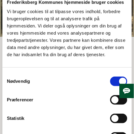
Frederiksberg Kommunes hjemmeside bruger cookies
Vi bruger cookies til at tilpasse vores indhold, forbedre
brugeroplevelsen og til at analysere trafik på
hjemmesiden. Vi deler også oplysninger om din brug af
vores hjemmeside med vores analysepartnere og
tredjepartstjenester. Vores partnere kan kombinere disse
Ludvigsminde ca. 1900
data med andre oplysninger, du har givet dem, eller som
de har indsamlet fra din brug af deres tjenester.
Ludvigsminde
Landstedet blev ganske vist opført 1770 af
Samtykkevalg
Landinspektør Berner, men hans enke bortskødede i
Nødvendig
1802 Ludvigsminde til Peder Frantz Hunæus. Han var
uddannet kirurg og havde gjort karriere i flåden fra
Skju
skibskirurg til overskibskirurg og til sidst
Præferencer
Garnisonskirurg på Vestindien. Efter endt tjeneste
vendte han tilbage til Danmark, hvor han bosatte sig på
Statistik
Frederiksberg. Først på en gård længere ned af
Allégade, hvor han i Folketællingen 1801 optræder med
hustru Christine Frederikke Wolherrn, to sønner samt