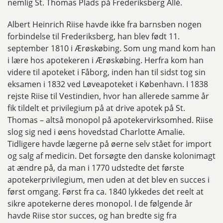
nemlig St. Thomas Plads på Frederiksberg Allé.
Albert Heinrich Riise havde ikke fra barnsben nogen
forbindelse til Frederiksberg, han blev født 11.
september 1810 i Ærøskøbing. Som ung mand kom han
i lære hos apotekeren i Ærøskøbing. Herfra kom han
videre til apoteket i Fåborg, inden han til sidst tog sin
eksamen i 1832 ved Løveapoteket i København. I 1838
rejste Riise til Vestindien, hvor han allerede samme år
fik tildelt et privilegium på at drive apotek på St.
Thomas – altså monopol på apotekervirksomhed. Riise
slog sig ned i øens hovedstad Charlotte Amalie.
Tidligere havde lægerne på øerne selv stået for import
og salg af medicin. Det forsøgte den danske kolonimagt
at ændre på, da man i 1770 udstedte det første
apotekerprivilegium, men uden at det blev en succes i
først omgang. Først fra ca. 1840 lykkedes det reelt at
sikre apotekerne deres monopol. I de følgende år
havde Riise stor succes, og han bredte sig fra