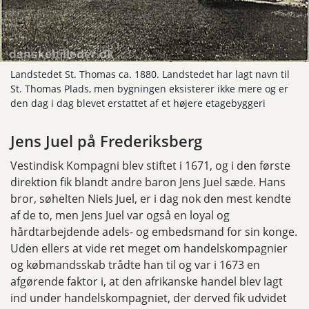
Landstedet St. Thomas ca. 1880. Landstedet har lagt navn til
St. Thomas Plads, men bygningen eksisterer ikke mere og er
den dag i dag blevet erstattet af et højere etagebyggeri
Jens Juel på Frederiksberg
Vestindisk Kompagni blev stiftet i 1671, og i den første
direktion fik blandt andre baron Jens Juel sæde. Hans
bror, søhelten Niels Juel, er i dag nok den mest kendte
af de to, men Jens Juel var også en loyal og
hårdtarbejdende adels- og embedsmand for sin konge.
Uden ellers at vide ret meget om handelskompagnier
og købmandsskab trådte han til og var i 1673 en
afgørende faktor i, at den afrikanske handel blev lagt
ind under handelskompagniet, der derved fik udvidet