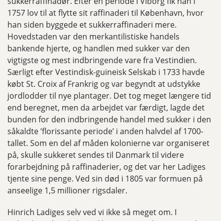
sukkerraffinadør. Efter en periode i Viborg fik han i
1757 lov til at flytte sit raffinaderi til København, hvor
han siden byggede et sukkerraffinaderi mere.
Hovedstaden var den merkantilistiske handels
bankende hjerte, og handlen med sukker var den
vigtigste og mest indbringende vare fra Vestindien.
Særligt efter Vestindisk-guineisk Selskab i 1733 havde
købt St. Croix af Frankrig og var begyndt at udstykke
jordlodder til nye plantager. Det tog meget længere tid
end beregnet, men da arbejdet var færdigt, lagde det
bunden for den indbringende handel med sukker i den
såkaldte ’florissante periode’ i anden halvdel af 1700-
tallet. Som en del af måden kolonierne var organiseret
på, skulle sukkeret sendes til Danmark til videre
forarbejdning på raffinaderier, og det var her Ladiges
tjente sine penge. Ved sin død i 1805 var formuen på
anseelige 1,5 millioner rigsdaler.
Hinrich Ladiges selv ved vi ikke så meget om. I