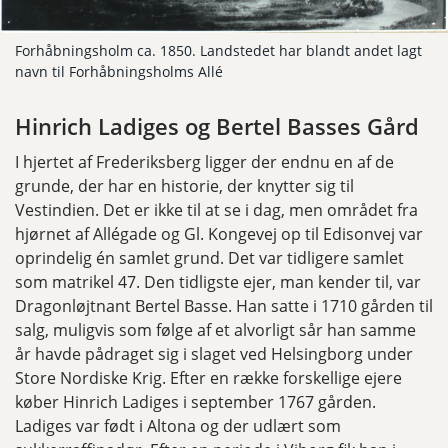
Forhåbningsholm ca. 1850. Landstedet har blandt andet lagt
navn til Forhåbningsholms Allé
Hinrich Ladiges og Bertel Basses Gård
I hjertet af Frederiksberg ligger der endnu en af de
grunde, der har en historie, der knytter sig til
Vestindien. Det er ikke til at se i dag, men området fra
hjørnet af Allégade og Gl. Kongevej op til Edisonvej var
oprindelig én samlet grund. Det var tidligere samlet
som matrikel 47. Den tidligste ejer, man kender til, var
Dragonløjtnant Bertel Basse. Han satte i 1710 gården til
salg, muligvis som følge af et alvorligt sår han samme
år havde pådraget sig i slaget ved Helsingborg under
Store Nordiske Krig. Efter en række forskellige ejere
køber Hinrich Ladiges i september 1767 gården.
Ladiges var født i Altona og der udlært som