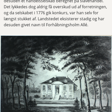
desuden et handelsselskab beregnet på slavehandel.
Det lykkedes dog aldrig få overskud ud af forretningen,
og da selskabet i 1776 gik konkurs, var han selv for
længst stukket af. Landstedet eksisterer stadig og har
desuden givet navn til Forhåbningsholm Allé.