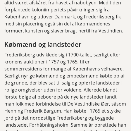
altid været afskåret fra havet af nabobyen. Med tiden
forplantede koloniimperiets påvirkninger sig fra
København og udover Danmark, og Frederiksberg fik
med sin placering også sin del af købmændenes
formuer, kunsten og slaver bragt hertil fra Vestindien.
Købmænd og landsteder
Frederiksberg udviklede sig i 1700-tallet, særligt efter
kronens auktioner i 1757 og 1765, til en
sommerresidens for mange af Københavns velhavere.
Særligt nyrige købmænd og embedsmænd købte op af
de grunde, der blev sat til salg og opførte landsteder i
rolige omgivelser uden for voldene. Allerede blandt
første bølge af beboere på de nye landsteder fandt
man folk med forbindelse til De Vestindiske Øer, såsom
Henning Frederik Bargum. Han købte i 1765 et stykke
jord på det nordøstlige Frederiksberg og byggede
landstedet Forhåbningsholm. Samme år oprettede han