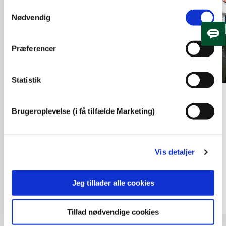
Samtykkevalg
Nødvendig
Skju
Præferencer
Statistik
Frederiksberg i dag
Brugeroplevelse (i få tilfælde Marketing)
Borgmester Jørgen Glenthøj
taler ved FCK's besøg på
Frederiksberg Rådhus 17.
Vis detaljer
maj 2010
03:16
Jeg tillader alle cookies
Tillad nødvendige cookies