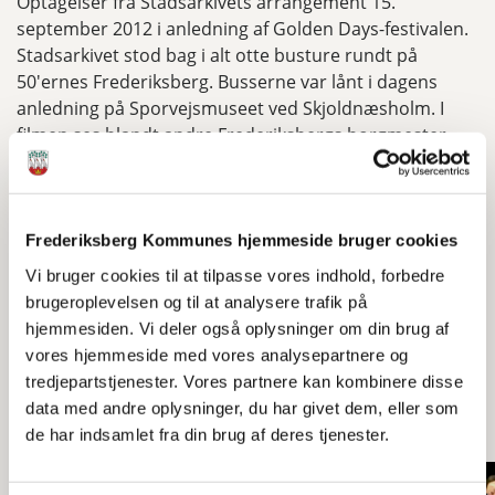
Optagelser fra Stadsarkivets arrangement 15.
september 2012 i anledning af Golden Days-festivalen.
Stadsarkivet stod bag i alt otte busture rundt på
50'ernes Frederiksberg. Busserne var lånt i dagens
anledning på Sporvejsmuseet ved Skjoldnæsholm. I
filmen ses blandt andre Frederiksbergs borgmester,
Jørgen Glenthøj, og stadsarkivar Henning Bro. Filmen
varer fire minutter og vises med tilladelse fra
fotografen, John Bodholdt Nielsen.
Frederiksberg Kommunes hjemmeside bruger cookies
Video længde: 00:46
Vi bruger cookies til at tilpasse vores indhold, forbedre
brugeroplevelsen og til at analysere trafik på
hjemmesiden. Vi deler også oplysninger om din brug af
vores hjemmeside med vores analysepartnere og
Se også
tredjepartstjenester. Vores partnere kan kombinere disse
data med andre oplysninger, du har givet dem, eller som
de har indsamlet fra din brug af deres tjenester.