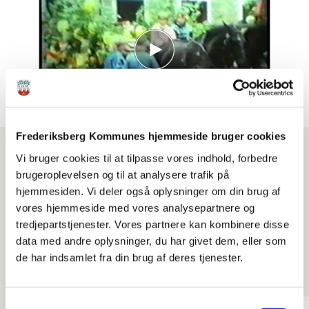
Frederiksberg Kommunes hjemmeside bruger cookies
Årets studenter forlader Frederiksberg Gymnasium
Vi bruger cookies til at tilpasse vores indhold, forbedre
1987. Fra filmen "Frederiksberg Gymnasium 1987".
brugeroplevelsen og til at analysere trafik på
hjemmesiden. Vi deler også oplysninger om din brug af
vores hjemmeside med vores analysepartnere og
tredjepartstjenester. Vores partnere kan kombinere disse
data med andre oplysninger, du har givet dem, eller som
Se også
de har indsamlet fra din brug af deres tjenester.
Samtykkevalg