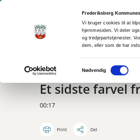
Frederiksberg Kommunes
Vi bruger cookies til at ti
hjemmesiden. Vi deler ogs
Frederiksberg Stadsarkiv
og tredjepartstjenester. V
dem, eller som de har inds
Samtykkevalg
Nødvendig
Frederiksberg i dag
Jannik Johansen
fred
Et sidste farvel 
00:17
Print
Del