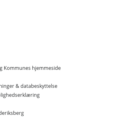
erg Kommunes hjemmeside
inger & databeskyttelse
lighedserklæring
ederiksberg