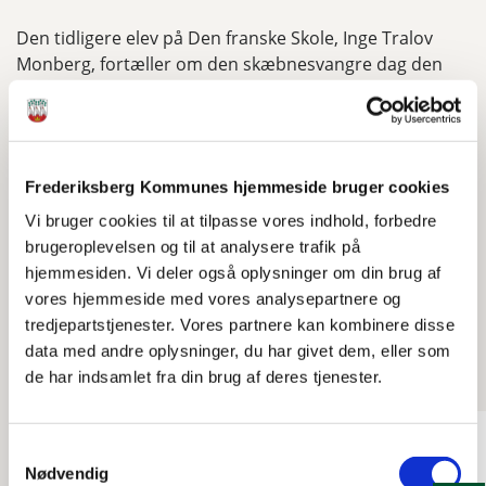
Den tidligere elev på Den franske Skole, Inge Tralov
Monberg, fortæller om den skæbnesvangre dag den
21. marts 1945, hvor britiske fly fejlagtigt
bombarderede Den franske Skole på Frederiksberg
Allé. Bo Sølling Troensegaards fine portrætfilm varer
24.48 minutter.
Frederiksberg Kommunes hjemmeside bruger cookies
Video længde: 24:48
Vi bruger cookies til at tilpasse vores indhold, forbedre
brugeroplevelsen og til at analysere trafik på
hjemmesiden. Vi deler også oplysninger om din brug af
vores hjemmeside med vores analysepartnere og
Se også
tredjepartstjenester. Vores partnere kan kombinere disse
data med andre oplysninger, du har givet dem, eller som
de har indsamlet fra din brug af deres tjenester.
Samtykkevalg
Nødvendig