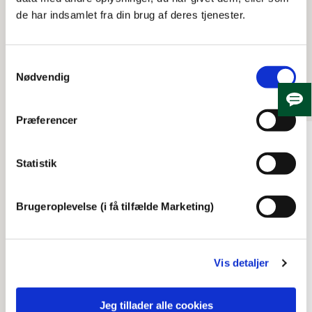
de har indsamlet fra din brug af deres tjenester.
Samtykkevalg
Se også
Nødvendig
Skju
Præferencer
Statistik
Brugeroplevelse (i få tilfælde Marketing)
Vis detaljer
finsensvej
Husvildebarakker på
Jeg tillader alle cookies