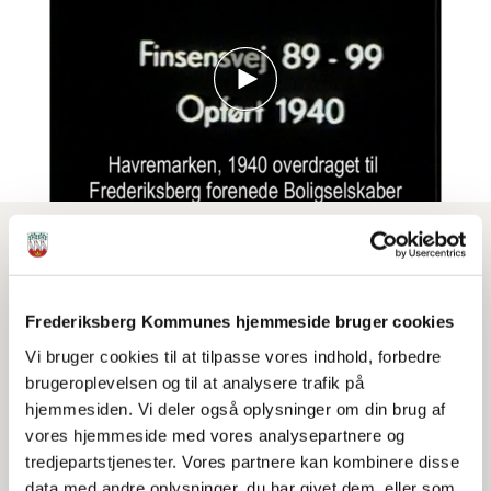
Optagelser fra opførelsen af første etape af
"Havremarken", Finsensvej 89-99, 1940. Første etape
stod færdig 1941 (arkitekt: Knud Køster). De næste
Frederiksberg Kommunes hjemmeside bruger cookies
fulgte i 1943 (Finsensvej 101-113) og 1949-50
(Finsensvej 115-125). De første beboere flyttede ind i
Vi bruger cookies til at tilpasse vores indhold, forbedre
Havremarken i august 1941. Frederiksberg Kommune
brugeroplevelsen og til at analysere trafik på
havde fortrinsret til at anvise husvilde en bolig.
hjemmesiden. Vi deler også oplysninger om din brug af
Frederiksberg Boligselskab overdrog senere byggeriet
vores hjemmeside med vores analysepartnere og
til Frederiksberg Forenede Boligselskaber. Klippet varer
tredjepartstjenester. Vores partnere kan kombinere disse
1.47 min.
data med andre oplysninger, du har givet dem, eller som