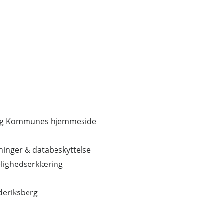
erg Kommunes hjemmeside
inger & databeskyttelse
lighedserklæring
ederiksberg