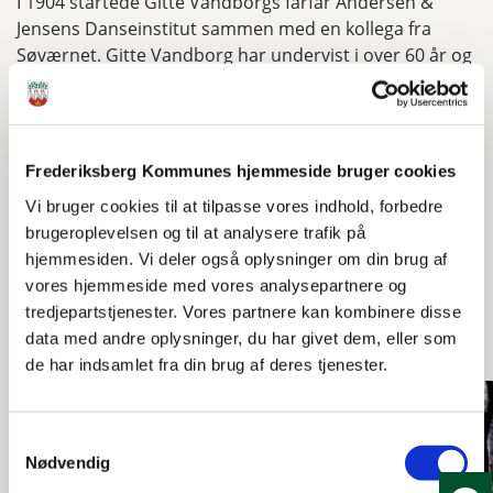
I 1904 startede Gitte Vandborgs farfar Andersen &
Jensens Danseinstitut sammen med en kollega fra
Søværnet. Gitte Vandborg har undervist i over 60 år og
for 3 år siden vendte hun tilbage til salen på
Alhambravej 7, som hendes forældre lod bygge i 1929.
Jakob Willadsens portræt varer 6.47 min.
Frederiksberg Kommunes hjemmeside bruger cookies
Video længde: 06:47
Vi bruger cookies til at tilpasse vores indhold, forbedre
brugeroplevelsen og til at analysere trafik på
hjemmesiden. Vi deler også oplysninger om din brug af
vores hjemmeside med vores analysepartnere og
Se også
tredjepartstjenester. Vores partnere kan kombinere disse
data med andre oplysninger, du har givet dem, eller som
de har indsamlet fra din brug af deres tjenester.
Samtykkevalg
Nødvendig