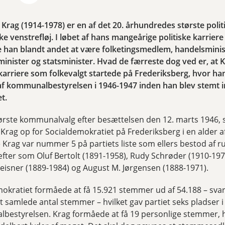
 Krag (1914-1978) er en af det 20. århundredes største polit
e venstrefløj. I løbet af hans mangeårige politiske karriere
 han blandt andet at være folketingsmedlem, handelsminis
inister og statsminister. Hvad de færreste dog ved er, at 
 karriere som folkevalgt startede på Frederiksberg, hvor ha
f kommunalbestyrelsen i 1946-1947 inden han blev stemt i
t.
ørste kommunalvalg efter besættelsen den 12. marts 1946, s
 Krag op for Socialdemokratiet på Frederiksberg i en alder af
Krag var nummer 5 på partiets liste som ellers bestod af r
æfter som Oluf Bertolt (1891-1958), Rudy Schrøder (1910-197
eisner (1889-1984) og August M. Jørgensen (1888-1971).
okratiet formåede at få 15.921 stemmer ud af 54.188 – svar
t samlede antal stemmer – hvilket gav partiet seks pladser i
estyrelsen. Krag formåede at få 19 personlige stemmer, h