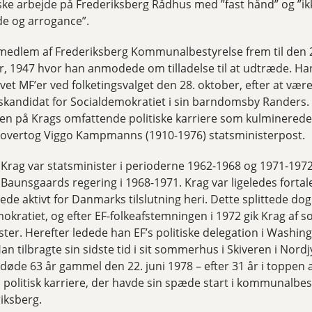
iske arbejde på Frederiksberg Rådhus med ”fast hånd” og ”i
e og arrogance”.
medlem af Frederiksberg Kommunalbestyrelse frem til den 
 1947 hvor han anmodede om tilladelse til at udtræde. Ha
vet MF’er ved folketingsvalget den 28. oktober, efter at være
kandidat for Socialdemokratiet i sin barndomsby Randers.
ten på Krags omfattende politiske karriere som kulminerede 
 overtog Viggo Kampmanns (1910-1976) statsministerpost.
 Krag var statsminister i perioderne 1962-1968 og 1971-1972
 Baunsgaards regering i 1968-1971. Krag var ligeledes fortale
ede aktivt for Danmarks tilslutning heri. Dette splittede dog
okratiet, og efter EF-folkeafstemningen i 1972 gik Krag af 
ster. Herefter ledede han EF’s politiske delegation i Washin
Han tilbragte sin sidste tid i sit sommerhus i Skiveren i Nordj
døde 63 år gammel den 22. juni 1978 – efter 31 år i toppen 
En politisk karriere, der havde sin spæde start i kommunalbe
iksberg.