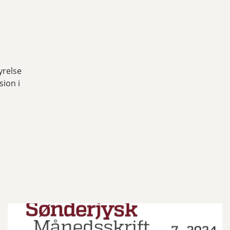
yrelse
sion i