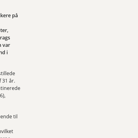
ikere på
ter,
Krags
n var
nd i
tillede
 31 år.
utinerede
6),
ende til
vilket