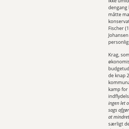
ikke umid
dengang k
måtte man
konserva
Fischer (
Johansen 
personlige
Krag, som
økonomis
budgetudv
de knap 2
kommunalb
kamp for 
indflydel
ingen let 
sags afgøre
at mindret
særligt d