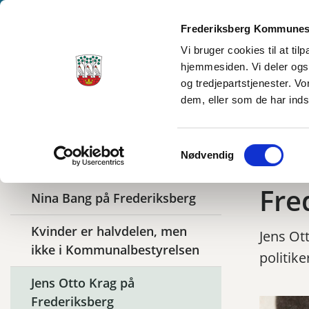
Frederiksberg Kommunes
Vi bruger cookies til at ti
hjemmesiden. Vi deler ogs
Frederiksberg Stadsarkiv
og tredjepartstjenester. V
dem, eller som de har inds
Samtykkevalg
Jen
Nødvendig
Relaterede artikler
Fre
Nina Bang på Frederiksberg
Kvinder er halvdelen, men
Jens Ot
ikke i Kommunalbestyrelsen
politik
Jens Otto Krag på
Frederiksberg