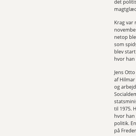
det polit
magtglæd
Krag var 
november,
netop ble
som spids
blev star
hvor han
Jens Otto
af Hilmar
og arbejd
Socialdem
statsmini
til 1975. 
hvor han 
politik. 
på Freder