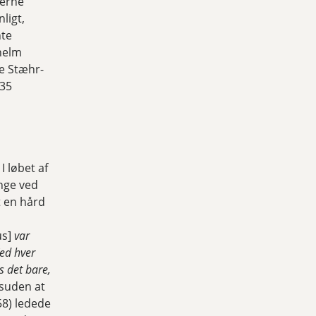
lerne
ligt,
nte
helm
ne Stæhr-
 35
 løbet af
ange ved
 en hård
us]
var
Ved hver
es det bare,
suden at
58) ledede