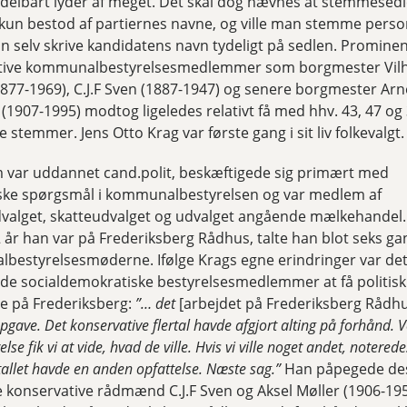
delbart lyder af meget. Det skal dog nævnes at stemmesed
un bestod af partiernes navne, og ville man stemme person
 selv skrive kandidatens navn tydeligt på sedlen. Promine
tive kommunalbestyrelsesmedlemmer som borgmester Vil
1877-1969), C.J.F Sven (1887-1947) og senere borgmester Ar
(1907-1995) modtog ligeledes relativt få med hhv. 43, 47 og
 stemmer. Jens Otto Krag var første gang i sit liv folkevalgt.
 var uddannet cand.polit, beskæftigede sig primært med
ke spørgsmål i kommunalbestyrelsen og var medlem af
alget, skatteudvalget og udvalget angående mælkehandel. I
 år han var på Frederiksberg Rådhus, talte han blot seks g
estyrelsesmøderne. Ifølge Krags egne erindringer var det
de socialdemokratiske bestyrelsesmedlemmer at få politisk
se på Frederiksberg:
”… det
[arbejdet på Frederiksberg Rådh
opgave. Det konservative flertal havde afgjort alting på forhånd. 
lse fik vi at vide, hvad de ville. Hvis vi ville noget andet, notered
allet havde en anden opfattelse. Næste sag.”
Han påpegede de
e konservative rådmænd C.J.F Sven og Aksel Møller (1906-19