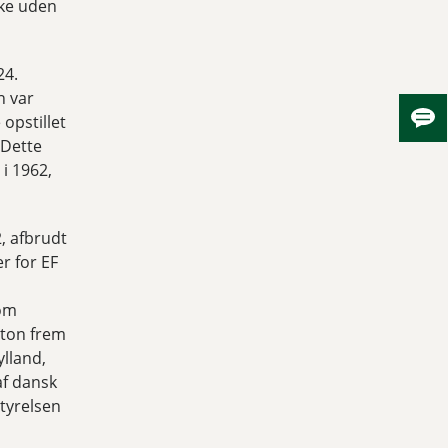
kke uden
24.
n var
 opstillet
Skju
 Dette
i 1962,
, afbrudt
r for EF
som
gton frem
ylland,
af dansk
styrelsen