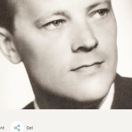
int
Del