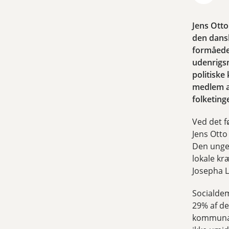
Jens Otto
den dansk
formåede
udenrigsm
politiske
medlem a
folketinge
Ved det f
Jens Otto
Den unge 
lokale kr
Josepha L
Socialdem
29% af de
kommunalb