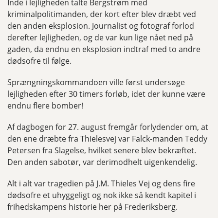
Inde i lejligheden talte Bergstrøm med
kriminalpolitimanden, der kort efter blev dræbt ved
den anden eksplosion. Journalist og fotograf forlod
derefter lejligheden, og de var kun lige nået ned på
gaden, da endnu en eksplosion indtraf med to andre
dødsofre til følge.
Sprængningskommandoen ville først undersøge
lejligheden efter 30 timers forløb, idet der kunne være
endnu flere bomber!
Af dagbogen for 27. august fremgår forlydender om, at
den ene dræbte fra Thielesvej var Falck-manden Teddy
Petersen fra Slagelse, hvilket senere blev bekræftet.
Den anden sabotør, var derimodhelt uigenkendelig.
Alt i alt var tragedien på J.M. Thieles Vej og dens fire
dødsofre et uhyggeligt og nok ikke så kendt kapitel i
frihedskampens historie her på Frederiksberg.