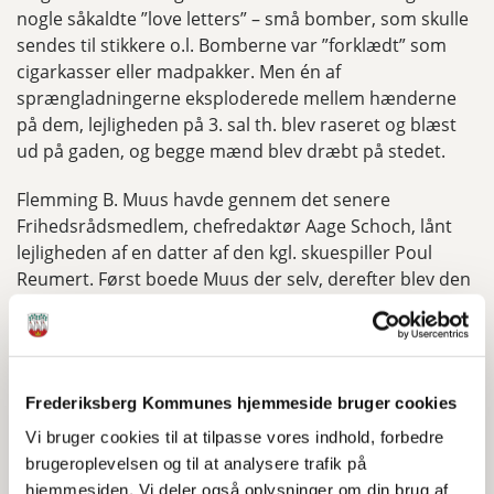
nogle såkaldte ”love letters” – små bomber, som skulle
sendes til stikkere o.l. Bomberne var ”forklædt” som
cigarkasser eller madpakker. Men én af
sprængladningerne eksploderede mellem hænderne
på dem, lejligheden på 3. sal th. blev raseret og blæst
ud på gaden, og begge mænd blev dræbt på stedet.
Flemming B. Muus havde gennem det senere
Frihedsrådsmedlem, chefredaktør Aage Schoch, lånt
lejligheden af en datter af den kgl. skuespiller Poul
Reumert. Først boede Muus der selv, derefter blev den
brugt til indkvartering af faldskærmsfolk og til
opbevaring af sprængstof og andet sabotagemateriel.
Politi og brandvæsen kunne ikke stille meget op efter
Frederiksberg Kommunes hjemmeside bruger cookies
eksplosionen. Boelskovs lig lå nede på gaden og lod sig
ikke identificere af Frederiksberg politi, som sammen
Vi bruger cookies til at tilpasse vores indhold, forbedre
med brandvæsenet kom med udrykning.
brugeroplevelsen og til at analysere trafik på
hjemmesiden. Vi deler også oplysninger om din brug af