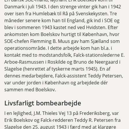
Danmark i juli 1943. I den strenge vinter gik han i 1942
over isen fra Humlebæk til Rå på Svenskekysten. Tre
måneder senere kom han til England, gik ind i SOE og
blev i sommeren 1943 kastet ned ved Hvidsten. Efter
ankomsten kom Boelskov hurtigt til København, hvor
SOE-chefen Flemming B. Muus gav ham Sjælland som
operationsområde. I dette arbejde kom han bl.a. i
kontakt med to modstandsfolk, Falck-stationslederne E.
Arboe-Rasmussen i Roskilde og Bruno de Neergaard i
Slagelse (henrettet af tyskerne marts 1945). En af
dennes medarbejdere, Falck-assistent Teddy Petersen,
var under jorden i København og arbejdede dér
sammen med Boelskov.
Livsfarligt bombearbejde
I en lejlighed, J.M. Thieles Vej 13 på Frederiksberg, var
Erik Boelskov og Falck-redderen Teddy R. Petersen fra
Slagelse den 25. august 1943 i færd med at klargøre