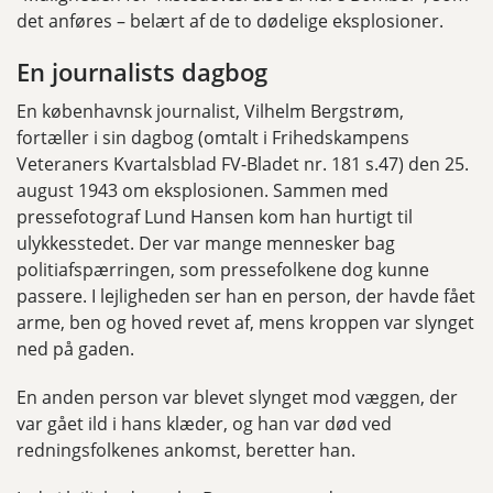
det anføres – belært af de to dødelige eksplosioner.
En journalists dagbog
En københavnsk journalist, Vilhelm Bergstrøm,
fortæller i sin dagbog (omtalt i Frihedskampens
Veteraners Kvartalsblad FV-Bladet nr. 181 s.47) den 25.
august 1943 om eksplosionen. Sammen med
pressefotograf Lund Hansen kom han hurtigt til
ulykkesstedet. Der var mange mennesker bag
politiafspærringen, som pressefolkene dog kunne
passere. I lejligheden ser han en person, der havde fået
arme, ben og hoved revet af, mens kroppen var slynget
ned på gaden.
En anden person var blevet slynget mod væggen, der
var gået ild i hans klæder, og han var død ved
redningsfolkenes ankomst, beretter han.