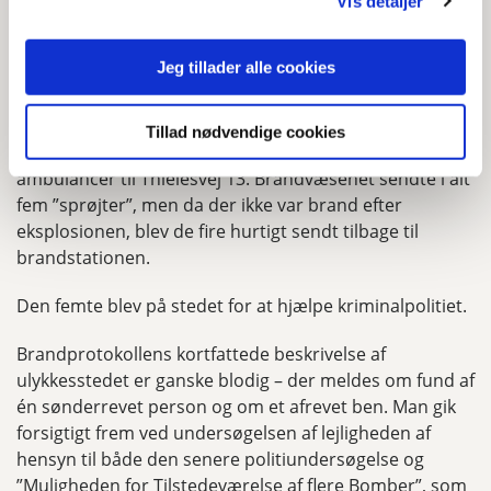
Vis detaljer
Stadsarkiv. Tak til arkivar Helga Mohr, som forud havde
fundet kommunens historiske materiale om
Jeg tillader alle cookies
katastrofen frem til mig.
Af en håndskreven protokol over ambulancekørslen
Tillad nødvendige cookies
fremgik det, at der den 25. august 1943 kl. 13,13 afgik to
ambulancer til Thielesvej 13. Brandvæsenet sendte i alt
fem ”sprøjter”, men da der ikke var brand efter
eksplosionen, blev de fire hurtigt sendt tilbage til
brandstationen.
Den femte blev på stedet for at hjælpe kriminalpolitiet.
Brandprotokollens kortfattede beskrivelse af
ulykkesstedet er ganske blodig – der meldes om fund af
én sønderrevet person og om et afrevet ben. Man gik
forsigtigt frem ved undersøgelsen af lejligheden af
hensyn til både den senere politiundersøgelse og
”Muligheden for Tilstedeværelse af flere Bomber”, som