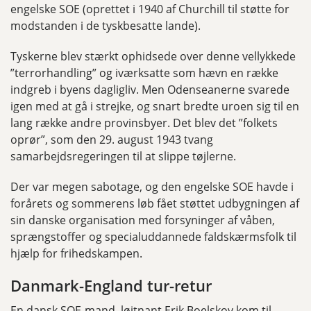
engelske SOE (oprettet i 1940 af Churchill til støtte for
modstanden i de tyskbesatte lande).
Tyskerne blev stærkt ophidsede over denne vellykkede
”terrorhandling” og iværksatte som hævn en række
indgreb i byens dagligliv. Men Odenseanerne svarede
igen med at gå i strejke, og snart bredte uroen sig til en
lang række andre provinsbyer. Det blev det ”folkets
oprør”, som den 29. august 1943 tvang
samarbejdsregeringen til at slippe tøjlerne.
Der var megen sabotage, og den engelske SOE havde i
forårets og sommerens løb fået støttet udbygningen af
sin danske organisation med forsyninger af våben,
sprængstoffer og specialuddannede faldskærmsfolk til
hjælp for frihedskampen.
Danmark-England tur-retur
En dansk SOE-mand, løjtnant Erik Boelskov kom til